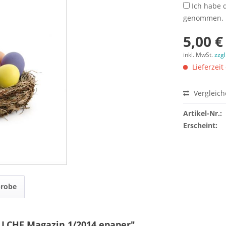
Ich habe 
genommen.
5,00 €
inkl. MwSt.
zzg
Lieferzeit
Vergleic
Artikel-Nr.:
Erscheint:
probe
 LCHF Magazin 1/2014 epaper"