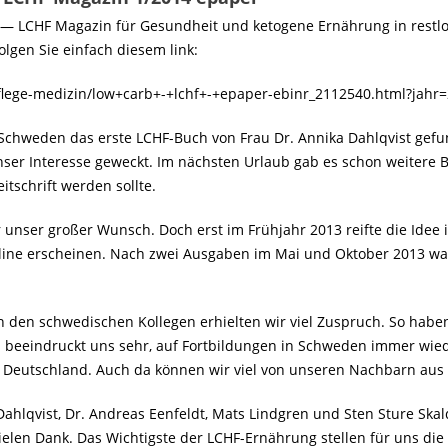
 — LCHF Magazin für Gesundheit und ketogene Ernährung in restlos
folgen Sie einfach diesem link:
/pflege-medizin/low+carb+-+lchf+-+epaper-ebinr_2112540.html?jah
Schweden das erste LCHF-Buch von Frau Dr. Annika Dahlqvist gefund
nser Interesse geweckt. Im nächsten Urlaub gab es schon weitere 
itschrift werden sollte.
r unser großer Wunsch. Doch erst im Frühjahr 2013 reifte die Idee
ine erscheinen. Nach zwei Ausgaben im Mai und Oktober 2013 wage
n den schwedischen Kollegen erhielten wir viel Zuspruch. So habe
 beeindruckt uns sehr, auf Fortbildungen in Schweden immer wieder
r Deutschland. Auch da können wir viel von unseren Nachbarn au
ahlqvist, Dr. Andreas Eenfeldt, Mats Lindgren und Sten Sture Ska
 Vielen Dank. Das Wichtigste der LCHF-Ernährung stellen für uns d