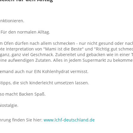
unktionieren.
 Für den normalen Alltag.
 Ofen dürfen nach allem schmecken - nur nicht gesund oder nach
te Interpretation von "Mami ist die Beste" und "Richtig gut schme
z, ganz viel Geschmack. Zubereitet und gebacken wie in einer Tra
keine aufwendigen Zutaten. Alles in jedem Supermarkt zu bekommen
niemand auch nur EIN Kohlenhydrat vermisst.
tipps, die sich kinderleicht umsetzen lassen.
 so macht Backen Spaß.
Nostalgie.
rung finden Sie hier:
www.lchf-deutschland.de